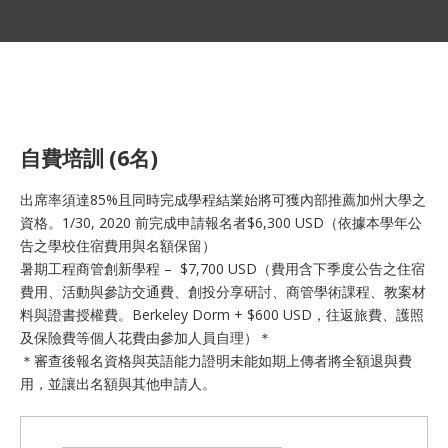
Skip
to
content
自費培訓 (6名)
出席率須達85%且同時完成學程結業始將可獲內部推薦加州大學之
資格。1/30, 2020 前完成申請報名者$6,300 USD（依據本學年公
告之學校住宿費用與名額保留）
暑期工程商管創新學程 – $7,700 USD（費用含下季度公告之住宿
費用、活動與參訪交通費、創投分享研討、商管學術課程、教案材
料與證書授權費。Berkeley Dorm + $600 USD，往返旅費、護照
及保險費等個人花費由參加人員自理）＊
＊審查後報名資格與英語能力證明未能如期上傳者將全額退與費
用，並讓出名額與其他申請人。